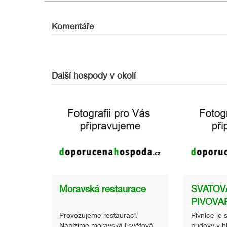
Komentáře
Další hospody v okolí
Moravská restaurace
SVATOV
PIVOVA
Provozujeme restauraci.
Pivnice je 
Nabízíme moravská i světová
budovy v h