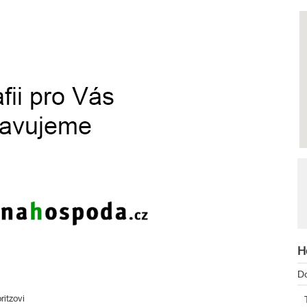
H
D
ritzovi