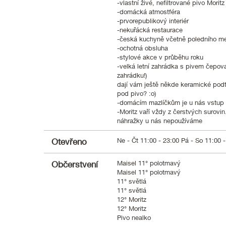
-vlastní živé, nefiltrované pivo Morit
-domácká atmostféra
-prvorepublikový interiér
-nekuřácká restaurace
-česká kuchyně včetně poledního m
-ochotná obsluha
-stylové akce v průběhu roku
-velká letní zahrádka s pivem čepov
zahrádku!)
dají vám ještě někde keramické pod
pod pivo? :o)
-domácím mazlíčkům je u nás vstup
-Moritz vaří vždy z čerstvých surovi
náhražky u nás nepoužíváme
Otevřeno
Ne - Čt 11:00 - 23:00 Pá - So 11:00 -
Občerstvení
Maisel 11° polotmavý
Maisel 11° polotmavý
11° světlá
11° světlá
12° Moritz
12° Moritz
Pivo nealko