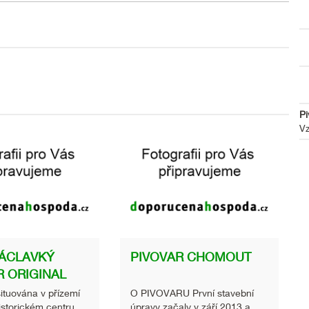
Pi
Vz
ÁCLAVKÝ
PIVOVAR CHOMOUT
R ORIGINAL
situována v přízemí
O PIVOVARU První stavební
istorickém centru
úpravy začaly v září 2013 a