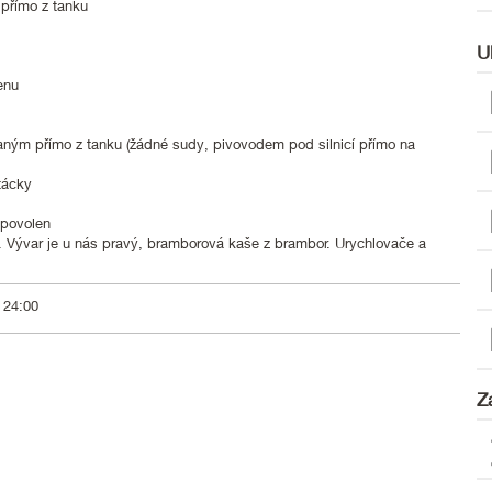
z přímo z tanku
U
enu
aným přímo z tanku (žádné sudy, pivovodem pod silnicí přímo na
tácky
 povolen
n. Vývar je u nás pravý, bramborová kaše z brambor. Urychlovače a
 24:00
Z