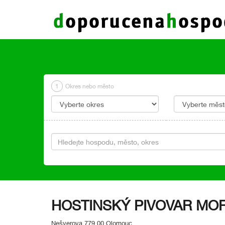
1
Okres nebo město
HOSTINSKÝ PIVOVAR MOR
Nešverova 779 00 Olomouc