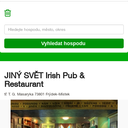
JINÝ SVĚT Irish Pub &
Restaurant
tř. T. G. Masaryka 73801 Frýdek-Místek
Předchozí
Da