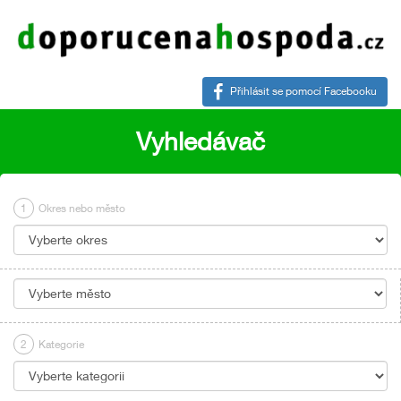
Přihlásit se pomocí Facebooku
Vyhledávač
1
Okres nebo město
2
Kategorie