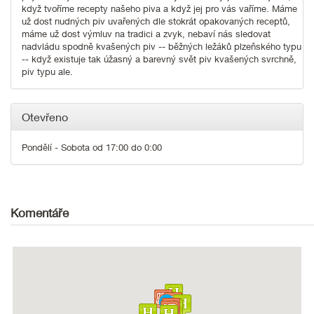
když tvoříme recepty našeho piva a když jej pro vás vaříme. Máme
už dost nudných piv uvařených dle stokrát opakovaných receptů,
máme už dost výmluv na tradici a zvyk, nebaví nás sledovat
nadvládu spodně kvašených piv -- běžných ležáků plzeňského typu
-- když existuje tak úžasný a barevný svět piv kvašených svrchně,
piv typu ale.
Otevřeno
Pondělí - Sobota od 17:00 do 0:00
Komentáře