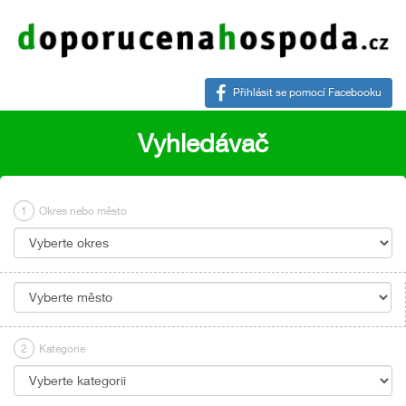
Přihlásit se pomocí Facebooku
Vyhledávač
1
Okres nebo město
2
Kategorie