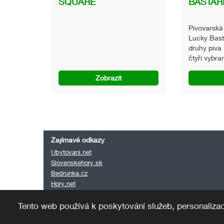
SQUARE
BASTAR
Pivovarská
Lucky Bas
druhy piva
čtyři vybran
Zobrazit
Zajímavé odkazy
Ubytovani.net
Slovenskehory.sk
Bedrunka.cz
Hory.net
Mapa webu
Tento web používá k poskytování služeb, personalizac
ISSA CZECH
© 2016, Tvorba a provoz: