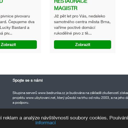
D
RESTAURACE
MAGISTR
 pivnice pivovaru
Již pět let pro Vás, nedaleko
tard. Čepujeme dva
samotného centra města Brna,
 Lucky Bastard a
vaříme poctivé domácí
á piv...
rukodělné pivo z tě...
Zobrazit
Zobrazit
Spojte se s námi
Skupina serverů www.bedrunka.cz je budována na základě zkušeností získa
projektu www.ubytovani.net, který působí na trhu od roku 2003, a na jeho da
a podporu.
i reklam a analýze návštěvnosti soubory cookies. Pouíván
informací