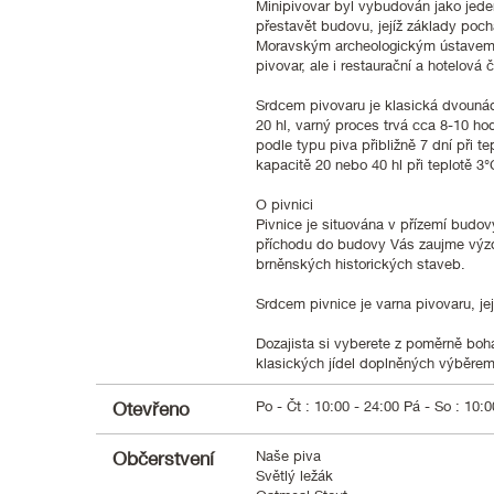
Minipivovar byl vybudován jako jede
přestavět budovu, jejíž základy poch
Moravským archeologickým ústavem), 
pivovar, ale i restaurační a hotelová č
Srdcem pivovaru je klasická dvounád
20 hl, varný proces trvá cca 8-10 ho
podle typu piva přibližně 7 dní při 
kapacitě 20 nebo 40 hl při teplotě 
O pivnici
Pivnice je situována v přízemí budovy
příchodu do budovy Vás zaujme výz
brněnských historických staveb.
Srdcem pivnice je varna pivovaru, j
Dozajista si vyberete z poměrně boh
klasických jídel doplněných výběrem 
Otevřeno
Po - Čt : 10:00 - 24:00 Pá - So : 10:
Občerstvení
Naše piva
Světlý ležák