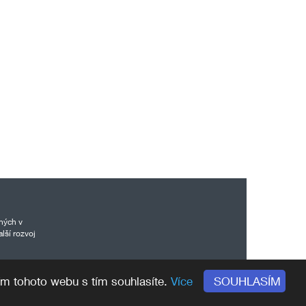
ných v
lší rozvoj
SOUHLASÍM
ím tohoto webu s tím souhlasíte.
Více