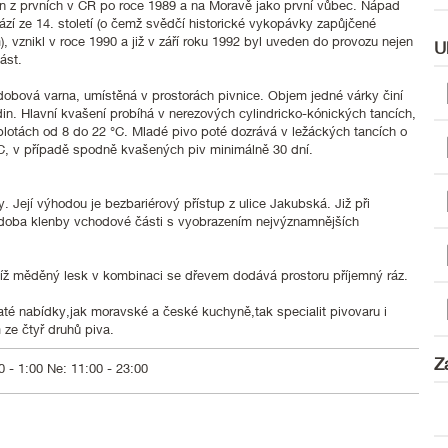
n z prvních v ČR po roce 1989 a na Moravě jako první vůbec. Nápad
ází ze 14. století (o čemž svědčí historické vykopávky zapůjčené
vznikl v roce 1990 a již v září roku 1992 byl uveden do provozu nejen
U
ást.
obová varna, umístěná v prostorách pivnice. Objem jedné várky činí
din. Hlavní kvašení probíhá v nerezových cylindricko-kónických tancích,
teplotách od 8 do 22 °C. Mladé pivo poté dozrává v ležáckých tancích o
3°C, v případě spodně kvašených piv minimálně 30 dní.
. Její výhodou je bezbariérový přístup z ulice Jakubská. Již při
doba klenby vchodové části s vyobrazením nejvýznamnějších
ejíž měděný lesk v kombinaci se dřevem dodává prostoru příjemný ráz.
até nabídky,jak moravské a české kuchyně,tak specialit pivovaru i
ze čtyř druhů piva.
Z
00 - 1:00 Ne: 11:00 - 23:00