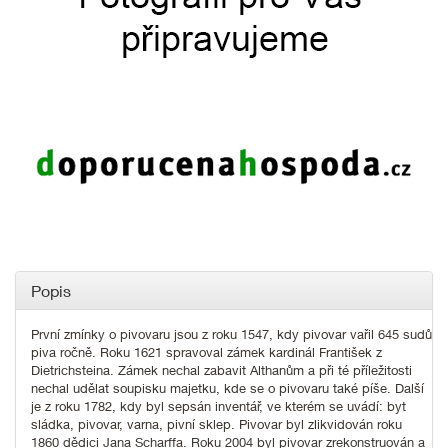
Popis
První zmínky o pivovaru jsou z roku 1547, kdy pivovar vařil 645 sudů
piva ročně. Roku 1621 spravoval zámek kardinál František z
Dietrichsteina. Zámek nechal zabavit Althanům a při té příležitosti
nechal udělat soupisku majetku, kde se o pivovaru také píše. Další
je z roku 1782, kdy byl sepsán inventář, ve kterém se uvádí: byt
sládka, pivovar, varna, pivní sklep. Pivovar byl zlikvidován roku
1860 dědici Jana Scharffa. Roku 2004 byl pivovar zrekonstruován a