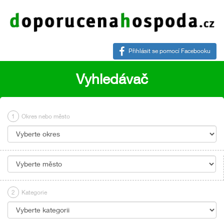
Přihlásit se pomocí Facebooku
Vyhledávač
1
Okres nebo město
2
Kategorie