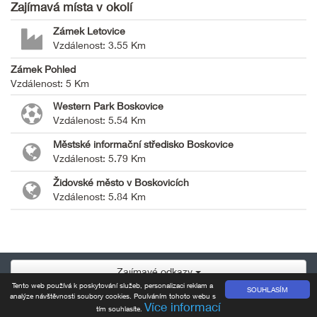
Zajímavá místa v okolí
Zámek Letovice
Vzdálenost: 3.55 Km
Zámek Pohled
Vzdálenost: 5 Km
Western Park Boskovice
Vzdálenost: 5.54 Km
Městské informační středisko Boskovice
Vzdálenost: 5.79 Km
Židovské město v Boskovicích
Vzdálenost: 5.84 Km
Zajímavé odkazy
Tento web používá k poskytování služeb, personalizaci reklam a
SOUHLASÍM
analýze návštěvnosti soubory cookies. Pouíváním tohoto webu s
Více informací
ISSA CZECH
© 2016, Tvorba a provoz:
tím souhlasíte.