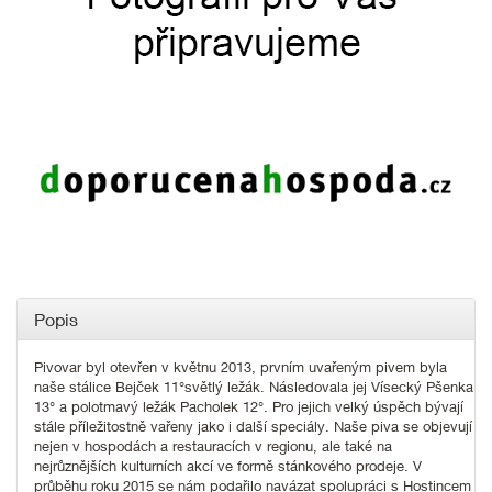
Popis
Pivovar byl otevřen v květnu 2013, prvním uvařeným pivem byla
naše stálice Bejček 11°světlý ležák. Následovala jej Vísecký Pšenka
13° a polotmavý ležák Pacholek 12°. Pro jejich velký úspěch bývají
stále příležitostně vařeny jako i další speciály. Naše piva se objevují
nejen v hospodách a restauracích v regionu, ale také na
nejrůznějších kulturních akcí ve formě stánkového prodeje. V
průběhu roku 2015 se nám podařilo navázat spolupráci s Hostincem