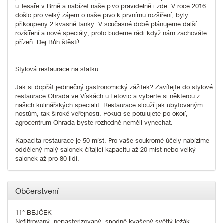
u Tesaře v Brně a nabízet naše pivo pravidelně i zde. V roce 2016
došlo pro velký zájem o naše pivo k prvnímu rozšíření, byly
přikoupeny 2 kvasné tanky. V současné době plánujeme další
rozšíření a nové speciály, proto budeme rádi když nám zachováte
přízeň. Dej Bůh štěstí!
Stylová restaurace na statku
Jak si dopřát jedinečný gastronomický zážitek? Zavítejte do stylové
restaurace Ohrada ve Vískách u Letovic a vyberte si některou z
našich kulinářských specialit. Restaurace slouží jak ubytovaným
hostům, tak široké veřejnosti. Pokud se potulujete po okolí,
agrocentrum Ohrada byste rozhodně neměli vynechat.
Kapacita restaurace je 50 míst. Pro vaše soukromé účely nabízíme
oddělený malý salonek čítající kapacitu až 20 míst nebo velký
salonek až pro 80 lidí.
Občerstvení
11° BEJČEK
Nefiltrovaný, nepasterizovaný, spodně kvašený světlý ležák.