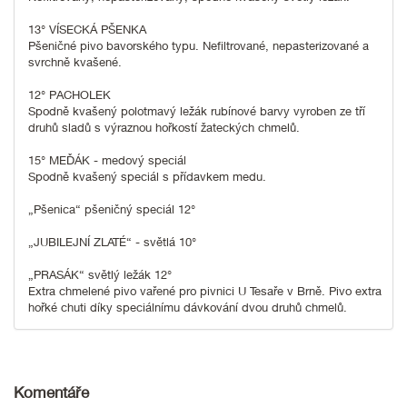
13° VÍSECKÁ PŠENKA
Pšeničné pivo bavorského typu. Nefiltrované, nepasterizované a
svrchně kvašené.
12° PACHOLEK
Spodně kvašený polotmavý ležák rubínové barvy vyroben ze tří
druhů sladů s výraznou hořkostí žateckých chmelů.
15° MEĎÁK - medový speciál
Spodně kvašený speciál s přídavkem medu.
„Pšenica“ pšeničný speciál 12°
„JUBILEJNÍ ZLATÉ“ - světlá 10°
„PRASÁK“ světlý ležák 12°
Extra chmelené pivo vařené pro pivnici U Tesaře v Brně. Pivo extra
hořké chuti díky speciálnímu dávkování dvou druhů chmelů.
Komentáře