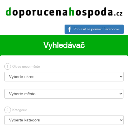
Přihlásit se pomocí Facebooku
Vyhledávač
1
Okres nebo město
2
Kategorie