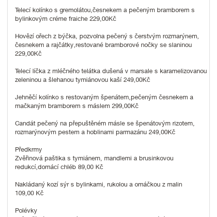
Telecí kolínko s gremolátou,česnekem a pečeným bramborem s
bylinkovým créme fraiche 229,00Kč
Hovězí ořech z býčka, pozvolna pečený s čerstvým rozmarýnem,
česnekem a rajčátky,restované bramborové nočky se slaninou
229,00Kč
Telecí líčka z mléčného telátka dušená v marsale s karamelizovanou
zeleninou a šlehanou tymiánovou kaší 249,00Kč
Jehněčí kolínko s restovaným špenátem,pečeným česnekem a
mačkaným bramborem s máslem 299,00Kč
Candát pečený na přepuštěném másle se špenátovým rizotem,
rozmarýnovým pestem a hoblinami parmazánu 249,00Kč
Předkrmy
Zvěřinová paštika s tymiánem, mandlemi a brusinkovou
redukcí,domácí chléb 89,00 Kč
Nakládaný kozí sýr s bylinkami, rukolou a omáčkou z malin
109,00 Kč
Polévky