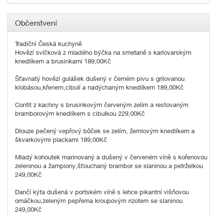
Občerstvení
Tradiční Česká kuchyně
Hovězí svíčková z mladého býčka na smetaně s karlovarským
knedlíkem a brusinkami 189,00Kč
Šťavnatý hovězí gulášek dušený v černém pivu s grilovanou
klobásou,křenem,cibulí a nadýchaným knedlíkem 189,00Kč
Confit z kachny s brusinkovým červeným zelím a restovaným
bramborovým knedlíkem s cibulkou 229,00Kč
Dlouze pečený vepřový bůček se zelím, žemlovým knedlíkem a
škvarkovými plackami 189,00Kč
Mladý kohoutek marinovaný a dušený v červeném víně s kořenovou
zeleninou a žampiony,šťouchaný brambor se slaninou a petrželkou
249,00Kč
Dančí kýta dušená v portském víně s lehce pikantní višňovou
omáčkou,zeleným pepřema kroupovým rizotem se slaninou
249,00Kč