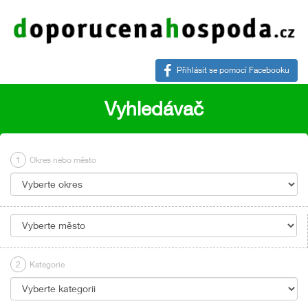
Přihlásit se pomocí Facebooku
Vyhledávač
1
Okres nebo město
2
Kategorie