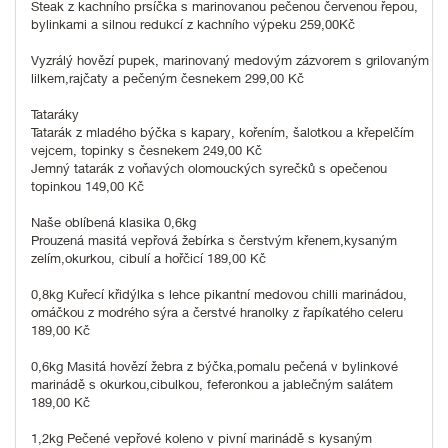
Steak z kachního prsíčka s marinovanou pečenou červenou řepou,
bylinkami a silnou redukcí z kachního výpeku 259,00Kč
Vyzrálý hovězí pupek, marinovaný medovým zázvorem s grilovaným
lilkem,rajčaty a pečeným česnekem 299,00 Kč
Tataráky
Tatarák z mladého býčka s kapary, kořením, šalotkou a křepelčím
vejcem, topinky s česnekem 249,00 Kč
Jemný tatarák z voňavých olomouckých syrečků s opečenou
topinkou 149,00 Kč
Naše oblíbená klasika 0,6kg
Prouzená masitá vepřová žebírka s čerstvým křenem,kysaným
zelím,okurkou, cibulí a hořčicí 189,00 Kč
0,8kg Kuřecí křidýlka s lehce pikantní medovou chilli marinádou,
omáčkou z modrého sýra a čerstvé hranolky z řapíkatého celeru
189,00 Kč
0,6kg Masitá hovězí žebra z býčka,pomalu pečená v bylinkové
marinádě s okurkou,cibulkou, feferonkou a jablečným salátem
189,00 Kč
1,2kg Pečené vepřové koleno v pivní marinádě s kysaným