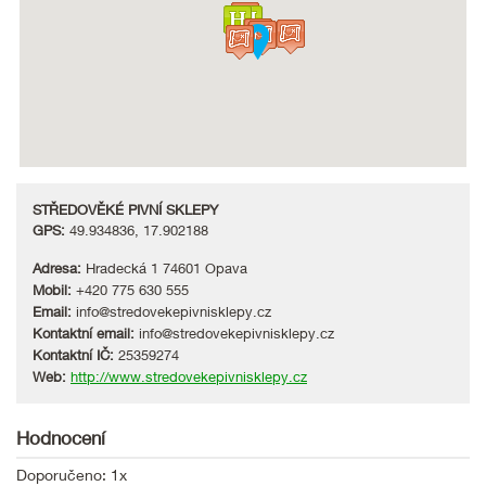
STŘEDOVĚKÉ PIVNÍ SKLEPY
GPS:
49.934836, 17.902188
Adresa:
Hradecká 1 74601 Opava
Mobil:
+420 775 630 555
Email:
info@stredovekepivnisklepy.cz
Kontaktní email:
info@stredovekepivnisklepy.cz
Kontaktní IČ:
25359274
Web:
http://www.stredovekepivnisklepy.cz
Hodnocení
Doporučeno: 1x