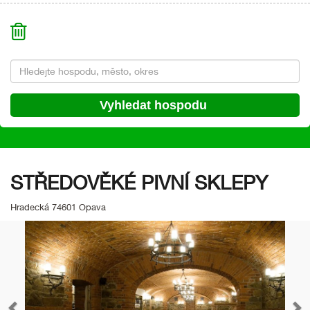
STŘEDOVĚKÉ PIVNÍ SKLEPY
Hradecká 74601 Opava
Předchozí
Da