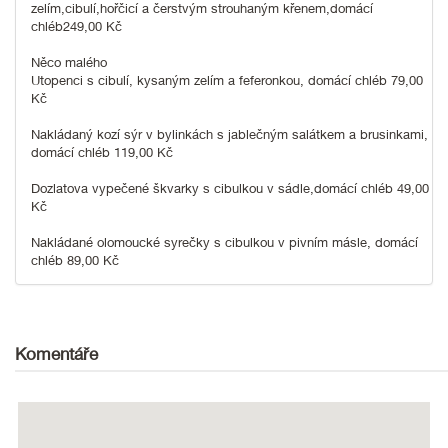
zelím,cibulí,hořčicí a čerstvým strouhaným křenem,domácí
chléb249,00 Kč
Něco malého
Utopenci s cibulí, kysaným zelím a feferonkou, domácí chléb 79,00
Kč
Nakládaný kozí sýr v bylinkách s jablečným salátkem a brusinkami,
domácí chléb 119,00 Kč
Dozlatova vypečené škvarky s cibulkou v sádle,domácí chléb 49,00
Kč
Nakládané olomoucké syrečky s cibulkou v pivním másle, domácí
chléb 89,00 Kč
Komentáře