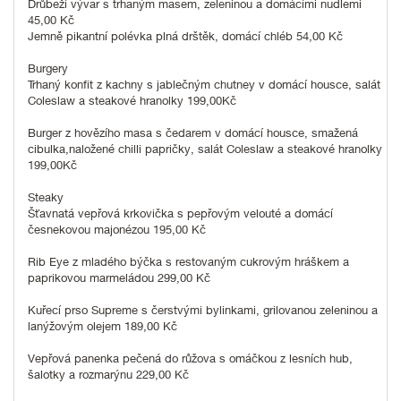
Drůbeží vývar s trhaným masem, zeleninou a domácími nudlemi
45,00 Kč
Jemně pikantní polévka plná drštěk, domácí chléb 54,00 Kč
Burgery
Trhaný konfit z kachny s jablečným chutney v domácí housce, salát
Coleslaw a steakové hranolky 199,00Kč
Burger z hovězího masa s čedarem v domácí housce, smažená
cibulka,naložené chilli papričky, salát Coleslaw a steakové hranolky
199,00Kč
Steaky
Šťavnatá vepřová krkovička s pepřovým velouté a domácí
česnekovou majonézou 195,00 Kč
Rib Eye z mladého býčka s restovaným cukrovým hráškem a
paprikovou marmeládou 299,00 Kč
Kuřecí prso Supreme s čerstvými bylinkami, grilovanou zeleninou a
lanýžovým olejem 189,00 Kč
Vepřová panenka pečená do růžova s omáčkou z lesních hub,
šalotky a rozmarýnu 229,00 Kč