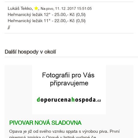
Lukáš Tekko,
,
Na pivo, 11. 12. 2017 15:51:05
Heřmanický ležák 12° - 25.00,- Kč (0,5l)
Heřmanický ležák 11° - 22.00,- Kč (0,5l)
jj
Další hospody v okolí
PIVOVAR NOVÁ SLADOVNA
Opava je již od svého vzniku spjata s výrobou piva. První
písemná zmínka o Opavě v listině vydané če...